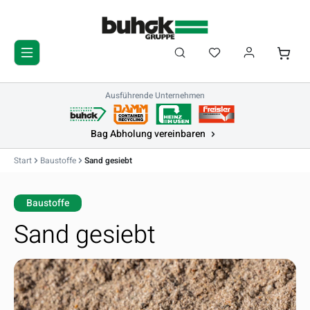
Zum Hauptinhalt springen
Du hast 0 Produkte 
Waren
Ausführende Unternehmen
Bag Abholung vereinbaren
Start
Baustoffe
Sand gesiebt
Baustoffe
Sand gesiebt
Bildergalerie überspringen