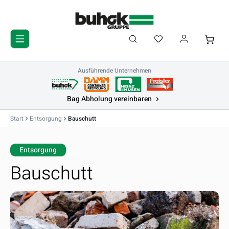
Zum Hauptinhalt springen
Du hast 0 Produkte 
Waren
Ausführende Unternehmen
Bag Abholung vereinbaren
Start
Entsorgung
Bauschutt
Entsorgung
Bauschutt
Bildergalerie überspringen