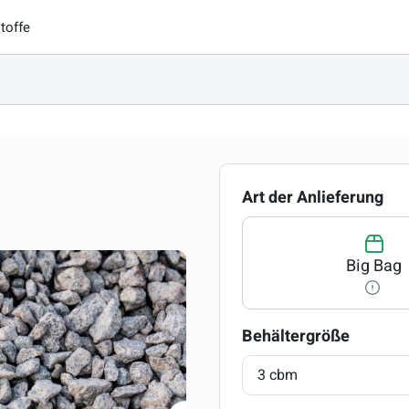
toffe
au
Art der Anlieferung
Big Bag
auswäh
Behältergröße