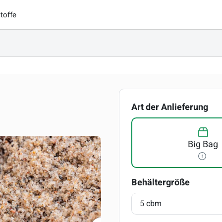
toffe
au
Art der Anlieferung
Big Bag
auswäh
Behältergröße