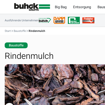
m Hauptinhalt springen
Zur Suche springen
Zur Hauptnavigation springen
Big Bag
Entsorgung
Baus
Ausführende Unternehmen
Start
Baustoffe
Rindenmulch
Baustoffe
Rindenmulch
Bildergalerie überspringen