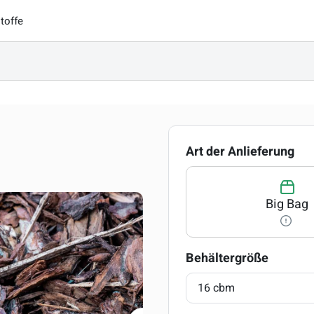
toffe
au
Art der Anlieferung
Big Bag
auswäh
Behältergröße