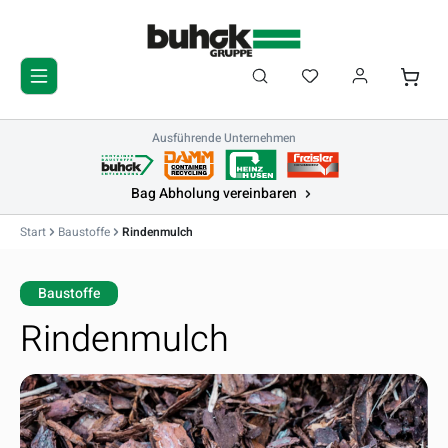
Zum Hauptinhalt springen
Du hast 0 Produkte 
Waren
Ausführende Unternehmen
Bag Abholung vereinbaren
Start
Baustoffe
Rindenmulch
Baustoffe
Rindenmulch
Bildergalerie überspringen