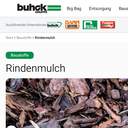
m Hauptinhalt springen
Zur Suche springen
Zur Hauptnavigation springen
Big Bag
Entsorgung
Baus
Ausführende Unternehmen
Start
Baustoffe
Rindenmulch
Baustoffe
Rindenmulch
Bildergalerie überspringen