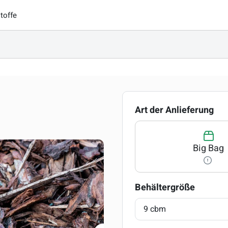
toffe
au
Art der Anlieferung
Big Bag
auswäh
Behältergröße