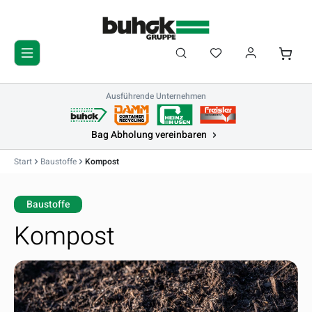
Zum Hauptinhalt springen
Du hast 0 Produkte 
Waren
Ausführende Unternehmen
Bag Abholung vereinbaren
Start
Baustoffe
Kompost
Baustoffe
Kompost
Bildergalerie überspringen