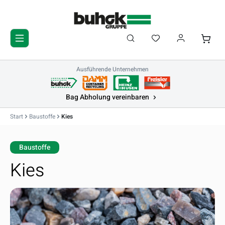
Zum Hauptinhalt springen
Du hast 0 Produkte 
Waren
Ausführende Unternehmen
Bag Abholung vereinbaren
Start
Baustoffe
Kies
Baustoffe
Kies
Bildergalerie überspringen